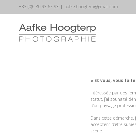
Skip
+33 (0)6 80 93 67 93
|
aafke.hoogterp@gmail.com
to
content
« Et vous, vous faite
Intéressée par des fem
statut, j’ai souhaité 
d’un paysage profession
Dans cette démarche, j
acceptent d’être suivie
scène.