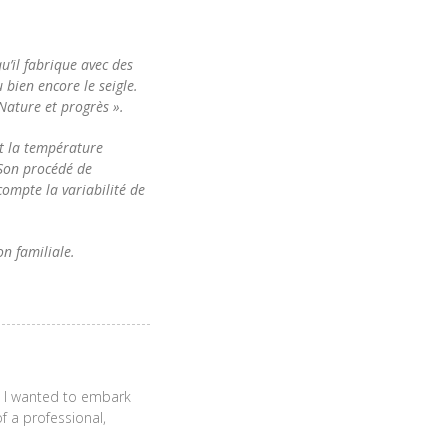
u’il fabrique avec des
bien encore le seigle.
Nature et progrès ».
nt la température
 Son procédé de
compte la variabilité de
n familiale.
e, I wanted to embark
 a professional,