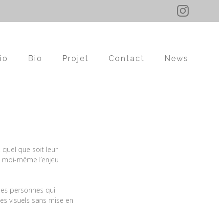
insta
r
io
Bio
Projet
Contact
News
quel que soit leur
e moi-même l’enjeu
des personnes qui
es visuels sans mise en