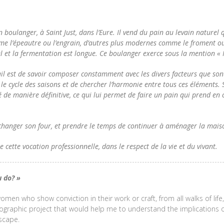
n boulanger, à Saint Just, dans l’Eure. Il vend du pain au levain naturel q
e l’épeautre ou l’engrain, d’autres plus modernes comme le froment ou 
l et la fermentation est longue.
Ce boulanger exerce sous la mention « 
vail est de savoir composer constamment avec les divers facteurs que so
 le cycle des saisons et de chercher l’harmonie entre tous ces éléments.
gé de manière définitive, ce qui lui permet de faire un pain qui prend en 
 changer son four, et prendre le temps de continuer à aménager la maiso
e cette vocation professionnelle, dans le respect de la vie et du vivant.
 do? »
men who show conviction in their work or craft, from all walks of lif
graphic project that would help me to understand the implications of
scape.