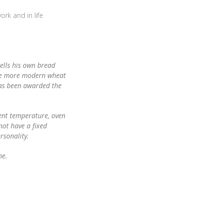
ork and in life
sells his own bread
the more modern wheat
has been awarded the
ient temperature, oven
ot have a fixed
rsonality.
me.