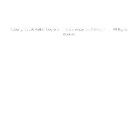
Copyright
2026 Aafke Hoogterp | Site créé par
ZabkaDesign
| All Rights
Reserved